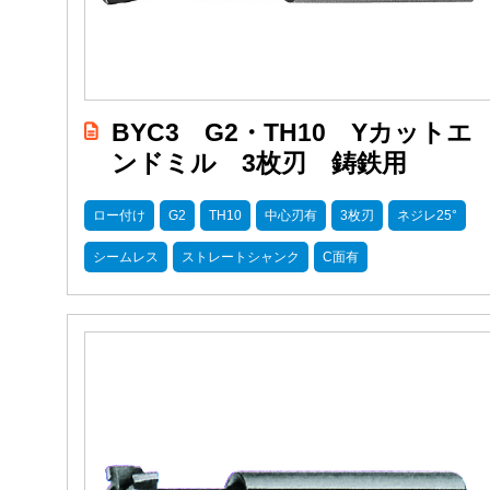
BYC3 G2・TH10 Yカットエ
ンドミル 3枚刃 鋳鉄用
ロー付け
G2
TH10
中心刃有
3枚刃
ネジレ25°
シームレス
ストレートシャンク
C面有