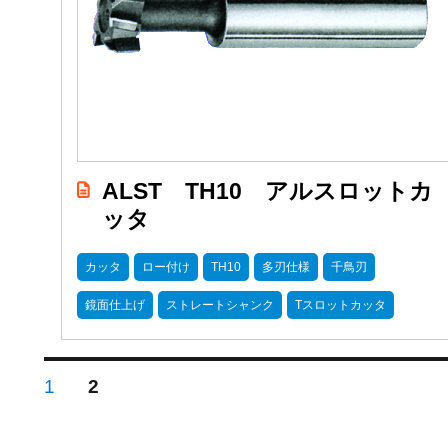
ALST TH10 アルスロットカ
ッタ
カッタ
ロー付け
TH10
多刃仕様
千鳥刃
鏡面仕上げ
ストレートシャンク
Tスロットカッタ
投
PAGE
PAGE
1
2
稿
の
ペ
ー