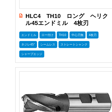
HLC4 TH10 ロング ヘリク
ル45エンドミル 4枚刃
エンドミル
ロー付け
TH10
中心刃無
4枚刃
ネジレ45°
シームレス
ストレートシャンク
シャープエッジ