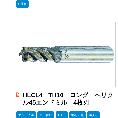
C面有
HLCL4 TH10 ロング ヘリク
ル45エンドミル 4枚刃
エンドミル
ロー付け
TH10
中心刃無
4枚刃