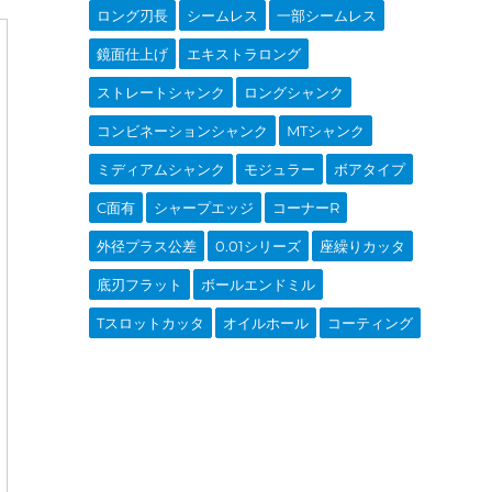
ロング刃長
シームレス
一部シームレス
鏡面仕上げ
エキストラロング
ストレートシャンク
ロングシャンク
コンビネーションシャンク
MTシャンク
ミディアムシャンク
モジュラー
ボアタイプ
C面有
シャープエッジ
コーナーR
外径プラス公差
0.01シリーズ
座繰りカッタ
底刃フラット
ボールエンドミル
Tスロットカッタ
オイルホール
コーティング