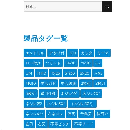
SEARCH
Search
for:
製品タグ一覧
エンドミル
アタリ付
K10
カッタ
リーマ
ロー付け
ソリッド
EM10
YM10
G2
UM
TH10
TX25
STi30
SX20
MX3
MG10
中心刃有
中心刃無
2枚刃
3枚刃
4枚刃
多刃仕様
ネジレ10°
ネジレ20°
ネジレ25°
ネジレ30°
（ネジレ30°）
ネジレ45°
左ネジレ
直刃
千鳥刃
斜刃7°
左刃
右刃
不等ピッチ
不等リード