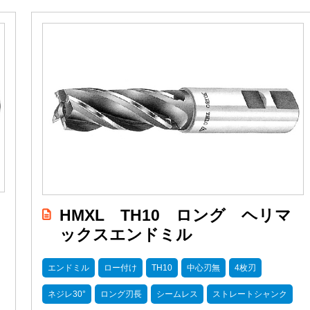
ン
HMXL TH10 ロング ヘリマ
ックスエンドミル
エンドミル
ロー付け
TH10
中心刃無
4枚刃
ネジレ30°
ロング刃長
シームレス
ストレートシャンク