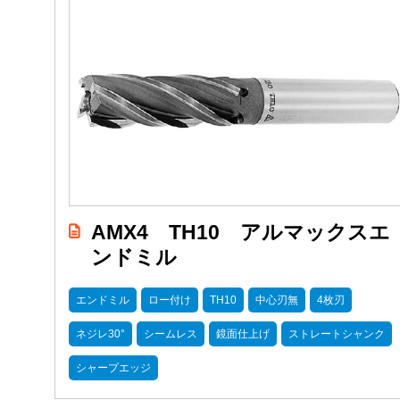
AMX4 TH10 アルマックスエ
ンドミル
エンドミル
ロー付け
TH10
中心刃無
4枚刃
ネジレ30°
シームレス
鏡面仕上げ
ストレートシャンク
シャープエッジ