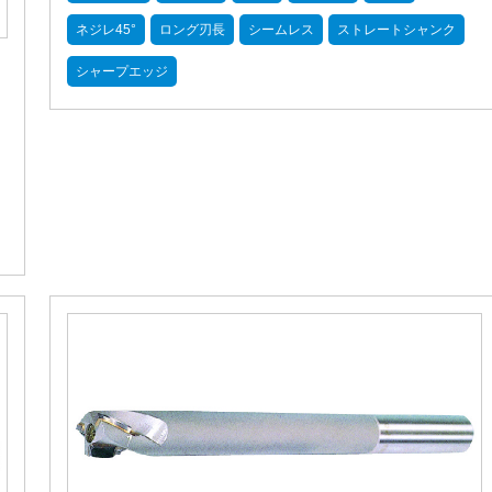
ネジレ45°
ロング刃長
シームレス
ストレートシャンク
シャープエッジ