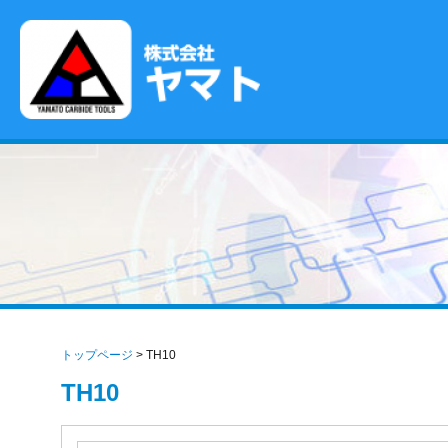
確かな品質が拓く、超硬工具の未来
株式会社ヤマト
トップページ
>
TH10
TH10