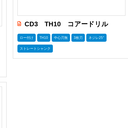
CD3 TH10 コアードリル
ロー付け
TH10
中心刃無
3枚刃
ネジレ25°
ストレートシャンク