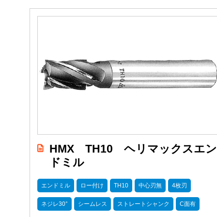
HMX TH10 ヘリマックスエ
ドミル
エンドミル
ロー付け
TH10
中心刃無
4枚刃
ネジレ30°
シームレス
ストレートシャンク
C面有