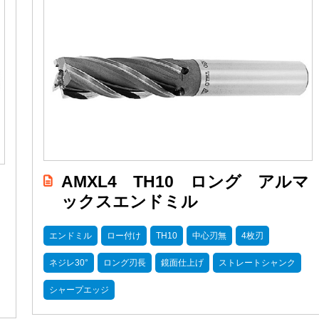
AMXL4 TH10 ロング アルマ
ックスエンドミル
エンドミル
ロー付け
TH10
中心刃無
4枚刃
ネジレ30°
ロング刃長
鏡面仕上げ
ストレートシャンク
シャープエッジ