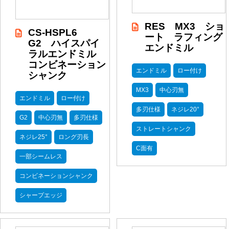
RES MX3 ショ
CS-HSPL6
ート ラフィング
G2 ハイスパイ
エンドミル
ラルエンドミル
コンビネーション
エンドミル
ロー付け
シャンク
MX3
中心刃無
エンドミル
ロー付け
多刃仕様
ネジレ20°
G2
中心刃無
多刃仕様
ストレートシャンク
ネジレ25°
ロング刃長
C面有
一部シームレス
コンビネーションシャンク
シャープエッジ