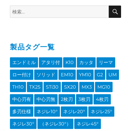
Search
SE
for:
製品タグ一覧
エンドミル
アタリ付
K10
カッタ
リーマ
ロー付け
ソリッド
EM10
YM10
G2
UM
TH10
TX25
STi30
SX20
MX3
MG10
中心刃有
中心刃無
2枚刃
3枚刃
4枚刃
多刃仕様
ネジレ10°
ネジレ20°
ネジレ25°
ネジレ30°
（ネジレ30°）
ネジレ45°