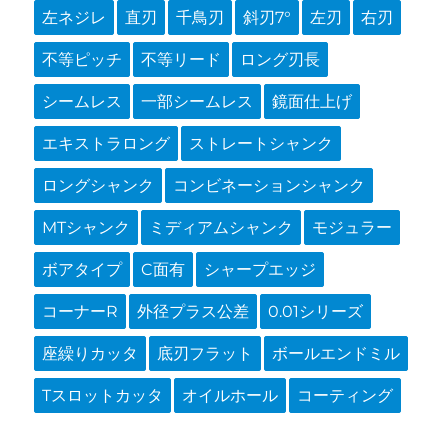
左ネジレ
直刃
千鳥刃
斜刃7°
左刃
右刃
不等ピッチ
不等リード
ロング刃長
シームレス
一部シームレス
鏡面仕上げ
エキストラロング
ストレートシャンク
ロングシャンク
コンビネーションシャンク
MTシャンク
ミディアムシャンク
モジュラー
ボアタイプ
C面有
シャープエッジ
コーナーR
外径プラス公差
0.01シリーズ
座繰りカッタ
底刃フラット
ボールエンドミル
Tスロットカッタ
オイルホール
コーティング