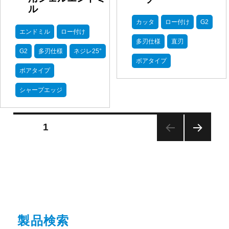
ル
カッタ
ロー付け
G2
エンドミル
ロー付け
多刃仕様
直刃
G2
多刃仕様
ネジレ25°
ボアタイプ
ボアタイプ
シャープエッジ
投
PAGE
1
稿
の
NEX
ペ
T
ー
PAG
ジ
E
送
り
製品検索