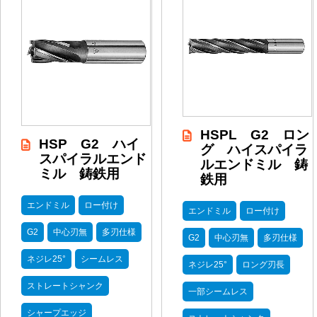
HSPL G2 ロン
HSP G2 ハイ
グ ハイスパイラ
スパイラルエンド
ルエンドミル 鋳
ミル 鋳鉄用
鉄用
エンドミル
ロー付け
エンドミル
ロー付け
G2
中心刃無
多刃仕様
G2
中心刃無
多刃仕様
ネジレ25°
シームレス
ネジレ25°
ロング刃長
ストレートシャンク
一部シームレス
シャープエッジ