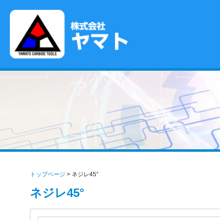
確かな品質が拓く、超硬工具の未来
株式会社ヤマト
トップページ
>
ネジレ45°
ネジレ45°