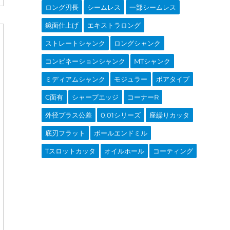
ロング刃長
シームレス
一部シームレス
鏡面仕上げ
エキストラロング
ストレートシャンク
ロングシャンク
コンビネーションシャンク
MTシャンク
ミディアムシャンク
モジュラー
ボアタイプ
C面有
シャープエッジ
コーナーR
外径プラス公差
0.01シリーズ
座繰りカッタ
底刃フラット
ボールエンドミル
Tスロットカッタ
オイルホール
コーティング