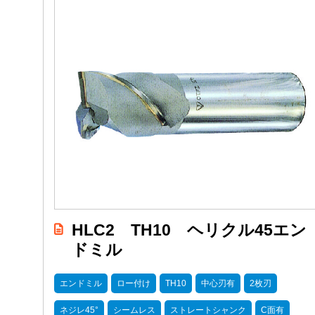
HLC2 TH10 ヘリクル45エン
ドミル
エンドミル
ロー付け
TH10
中心刃有
2枚刃
ネジレ45°
シームレス
ストレートシャンク
C面有