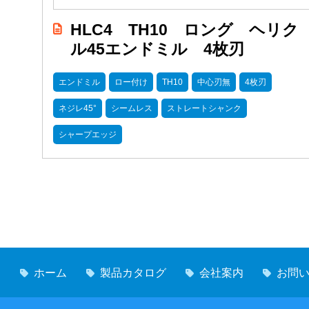
HLC4 TH10 ロング ヘリク
ル45エンドミル 4枚刃
エンドミル
ロー付け
TH10
中心刃無
4枚刃
ネジレ45°
シームレス
ストレートシャンク
シャープエッジ
ホーム
製品カタログ
会社案内
お問