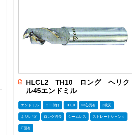
HLCL2 TH10 ロング ヘリク
ル45エンドミル
エンドミル
ロー付け
TH10
中心刃有
2枚刃
ネジレ45°
ロング刃長
シームレス
ストレートシャンク
C面有