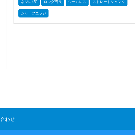
ネジレ45°
ロング刃長
シームレス
ストレートシャンク
シャープエッジ
い合わせ