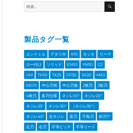
SEARCH
Search
for:
製品タグ一覧
エンドミル
アタリ付
K10
カッタ
リーマ
ロー付け
ソリッド
EM10
YM10
G2
UM
TH10
TX25
STi30
SX20
MX3
MG10
中心刃有
中心刃無
2枚刃
3枚刃
4枚刃
多刃仕様
ネジレ10°
ネジレ20°
ネジレ25°
ネジレ30°
（ネジレ30°）
ネジレ45°
左ネジレ
直刃
千鳥刃
斜刃7°
左刃
右刃
不等ピッチ
不等リード